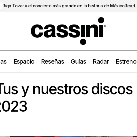
Rigo Tovar y el concierto más grande en la historia de México
Read
a
ras
Espacio
Reseñas
Guías
Radar
Estreno
Los20del23: Tus y nuestros discos favoritos del 202
Los20del23
us y nuestros discos
 2023