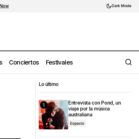
 Now
Dark Mode
s
Conciertos
Festivales
Las colaboraciones más random del
3
Lo último
2023
Entrevista con Pond, un
viaje por la música
australiana
Espacio