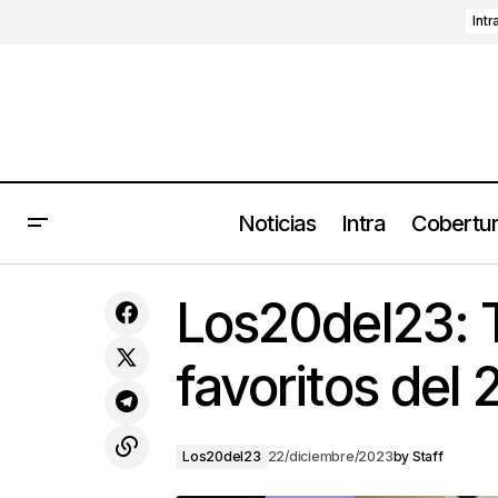
Intr
Noticias
Intra
Cobertu
Conway the Machine estrena nuevo
Los20del23: T
álbum Palermo (2023)
favoritos del
Los20del23
22/diciembre/2023
by
Staff