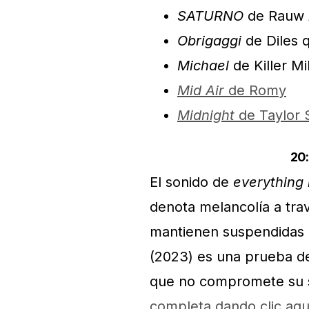
SATURNO
de Rauw 
Obrigaggi
de Diles 
Michael
de Killer M
Mid Air
de Romy
Midnight
de Taylor S
20
El sonido de
everything 
denota melancolía a tra
mantienen suspendidas en
(2023) es una prueba de
que no compromete su s
completa dando clic aqu