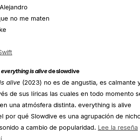
Alejandro
que no me maten
ike
wift
:
everything is alive
de slowdive
is alive
(2023) no es de angustia, es calmante 
vés de sus líricas las cuales en todo momento s
 una atmósfera distinta. everything is alive
l por qué Slowdive es una agrupación de nich
onido a cambio de popularidad.
Lee la reseña
í
.