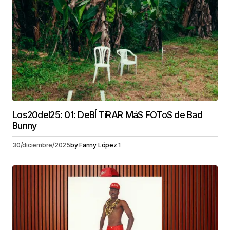
Los20del25: 01: DeBÍ TiRAR MáS FOToS de Bad
Bunny
30/diciembre/2025
by
Fanny López 1