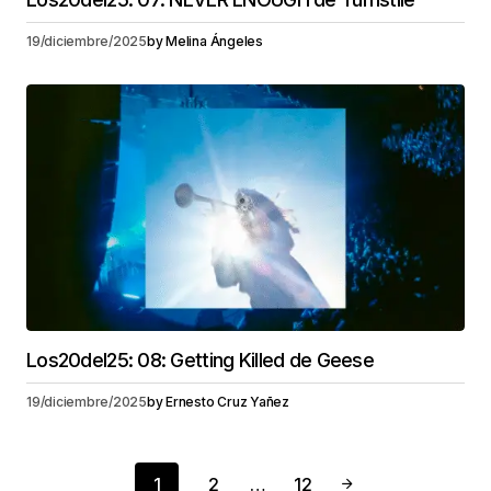
19/diciembre/2025
by
Melina Ángeles
Los20del25: 08: Getting Killed de Geese
19/diciembre/2025
by
Ernesto Cruz Yañez
1
2
…
12