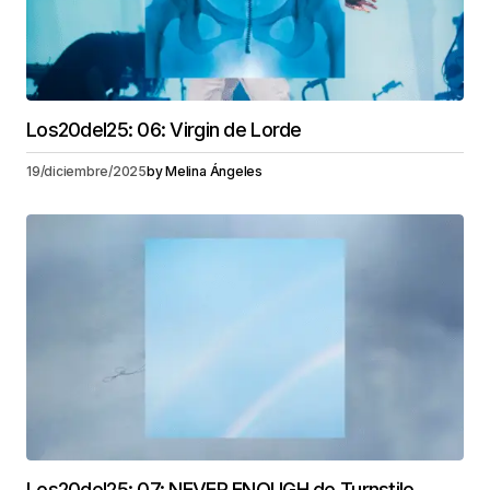
Los20del25: 06: Virgin de Lorde
19/diciembre/2025
by
Melina Ángeles
Los20del25: 07: NEVER ENOUGH de Turnstile