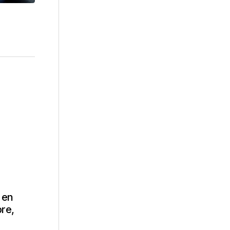
 en
re,