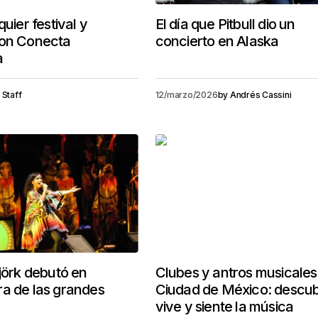
quier festival y
El día que Pitbull dio un
con Conecta
concierto en Alaska
a
Staff
12/marzo/2026
by
Andrés Cassini
Björk debutó en
Clubes y antros musicales
a de las grandes
Ciudad de México: descub
vive y siente la música