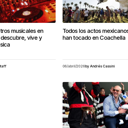
tros musicales en
Todos los actos mexicano
descubre, vive y
han tocado en Coachella
úsica
taff
06/abril/2026
by
Andrés Cassini