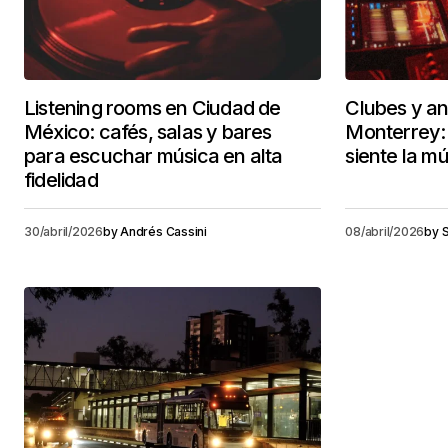
Listening rooms en Ciudad de
Clubes y an
México: cafés, salas y bares
Monterrey: 
para escuchar música en alta
siente la m
fidelidad
30/abril/2026
by
Andrés Cassini
08/abril/2026
by
S