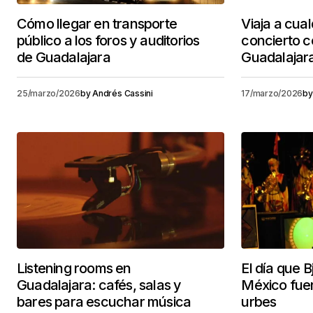
Cómo llegar en transporte
Viaja a cual
público a los foros y auditorios
concierto 
de Guadalajara
Guadalajar
25/marzo/2026
by
Andrés Cassini
17/marzo/2026
by
Listening rooms en
El día que 
Guadalajara: cafés, salas y
México fuer
bares para escuchar música
urbes