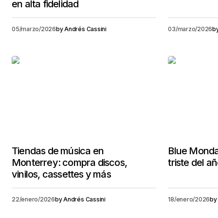
en alta fidelidad
05/marzo/2026
by
Andrés Cassini
03/marzo/2026
b
Tiendas de música en
Blue Monda
Monterrey: compra discos,
triste del a
vinilos, cassettes y más
22/enero/2026
by
Andrés Cassini
18/enero/2026
by