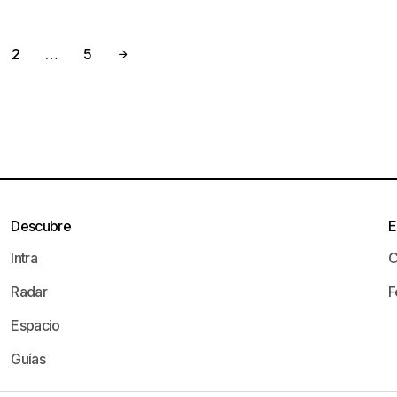
2
…
5
Descubre
E
Intra
C
Radar
F
Espacio
Guías