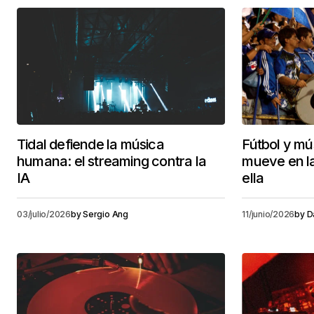
Tidal defiende la música
Fútbol y mús
humana: el streaming contra la
mueve en l
IA
ella
03/julio/2026
by
Sergio Ang
11/junio/2026
by
D