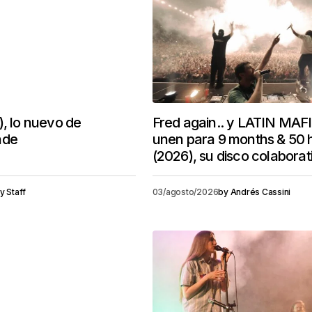
), lo nuevo de
Fred again.. y LATIN MAF
nde
unen para 9 months & 50 
(2026), su disco colaborat
y
Staff
03/agosto/2026
by
Andrés Cassini