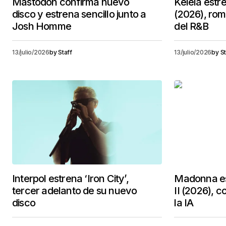
Mastodon confirma nuevo
Kelela estr
disco y estrena sencillo junto a
(2026), rom
Josh Homme
del R&B
13/julio/2026
by
Staff
13/julio/2026
by
St
Interpol estrena ‘Iron City’,
Madonna es
tercer adelanto de su nuevo
II (2026), c
disco
la IA