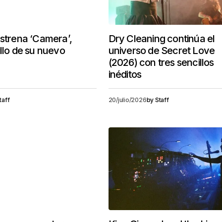
estrena ‘Camera’,
Dry Cleaning continúa el
illo de su nuevo
universo de Secret Love
(2026) con tres sencillos
inéditos
taff
20/julio/2026
by
Staff