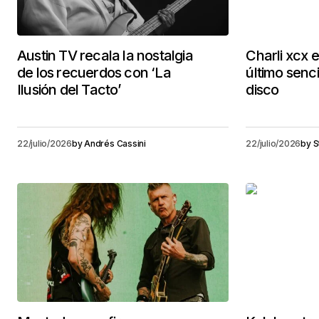
Austin TV recala la nostalgia
Charli xcx 
de los recuerdos con ‘La
último senc
Ilusión del Tacto’
disco
22/julio/2026
by
Andrés Cassini
22/julio/2026
by
S