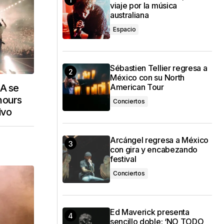
viaje por la música
australiana
Espacio
Sébastien Tellier regresa a
México con su North
IA se
American Tour
hours
Conciertos
ivo
Arcángel regresa a México
con gira y encabezando
festival
Conciertos
Ed Maverick presenta
sencillo doble: ‘NO TODO