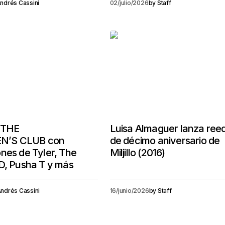
ndrés Cassini
02/julio/2026
by
Staff
 THE
Luisa Almaguer lanza reed
N’S CLUB con
de décimo aniversario de
nes de Tyler, The
Miljillo (2016)
D, Pusha T y más
ndrés Cassini
16/junio/2026
by
Staff