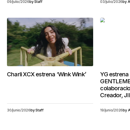
09/julio/2026
by
Staff
03/julio/2026
by
A
Charli XCX estrena ‘Wink Wink’
YG estrena
GENTLEME
colaboracio
Creador, JI
30/junio/2026
by
Staff
19/junio/2026
by
A