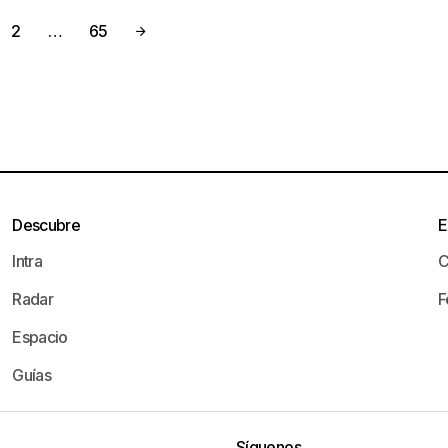
2
…
65
Descubre
E
Intra
C
Radar
F
Espacio
Guías
Síguenos