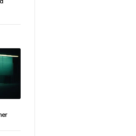
rd
mer