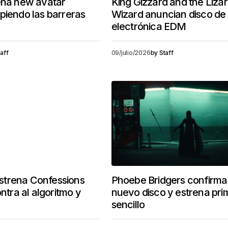
ena new avatar
King Gizzard and the Liza
piendo las barreras
Wizard anuncian disco de
electrónica EDM
aff
09/julio/2026
by
Staff
trena Confessions
Phoebe Bridgers confirma
ontra al algoritmo y
nuevo disco y estrena pri
sencillo