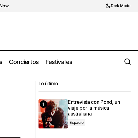
 Now
Dark Mode
s
Conciertos
Festivales
Kanye West y Ty Dolla $ign presentan
Lo último
Vultures (2023) en Miami
Entrevista con Pond, un
viaje por la música
australiana
Espacio