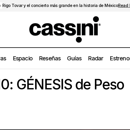
Rigo Tovar y el concierto más grande en la historia de México
Read
a
ras
Espacio
Reseñas
Guías
Radar
Estreno
Los20del23: 10: GÉNESIS de Peso Pluma
Los20del23
10: GÉNESIS de Peso