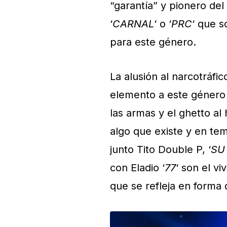
“garantía” y pionero de
‘
CARNAL
‘ o ‘
PRC
‘ que s
para este género.
La alusión al narcotráfi
elemento a este género m
las armas y el ghetto al
algo que existe y en te
junto Tito Double P, ‘
SU
con Eladio ‘
77
‘ son el v
que se refleja en forma 