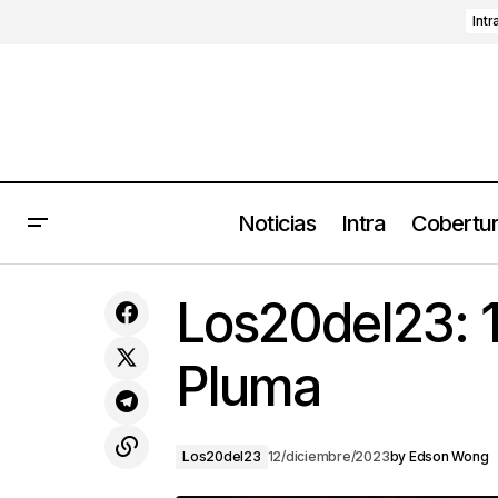
Intr
Noticias
Intra
Cobertu
PortAmérica Latitudes 2024:
Caloncho, Jorge Drexler, Carlos
Los20del23: 
Sadness, Son Rompe Pera y más
Pluma
Los20del23
12/diciembre/2023
by
Edson Wong