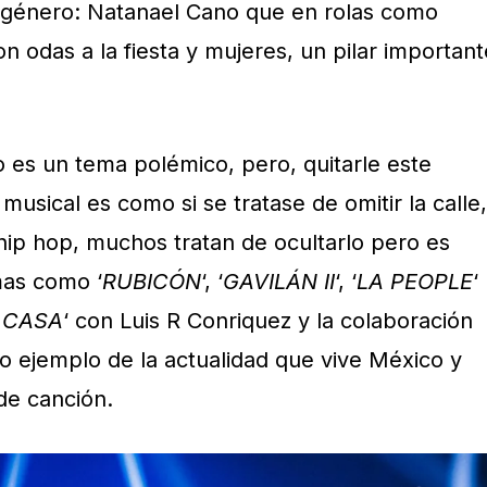
l género: Natanael Cano que en rolas como
on odas a la fiesta y mujeres, un pilar important
co es un tema polémico, pero, quitarle este
usical es como si se tratase de omitir la calle,
 hip hop, muchos tratan de ocultarlo pero es
mas como ‘
RUBICÓN
‘, ‘
GAVILÁN II
‘, ‘
LA PEOPLE
‘
 CASA
‘ con Luis R Conriquez y la colaboración
ivo ejemplo de la actualidad que vive México y
de canción.