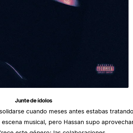
Junte de ídolos
onsolidarse cuando meses antes estabas tratand
a escena musical, pero Hassan supo aprovecha
frece este género: las colaboraciones.