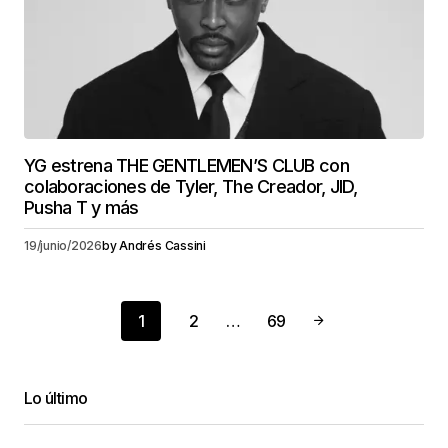
YG estrena THE GENTLEMEN’S CLUB con
colaboraciones de Tyler, The Creador, JID,
Pusha T y más
19/junio/2026
by
Andrés Cassini
1
2
…
69
Lo último