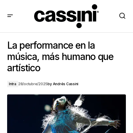
La performance en la música, más humano que
artístico
La performance en la
música, más humano que
artístico
Intra
28/octubre/2025
by
Andrés Cassini