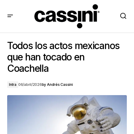
Todos los actos mexicanos que han tocado en
Coachella
Todos los actos mexicanos
que han tocado en
Coachella
Intra
06/abril/2026
by
Andrés Cassini