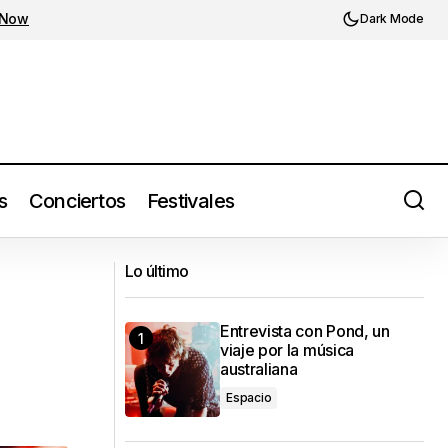
 Now
Dark Mode
s
Conciertos
Festivales
Jeff Mills celebra en México 30 años
Lo último
del set en The Liquid Room
Entrevista con Pond, un
viaje por la música
australiana
Espacio