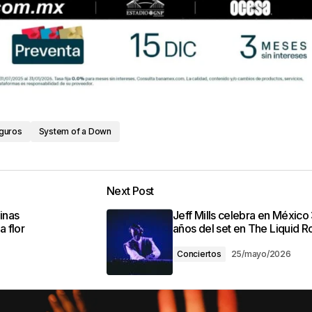
guros
System of a Down
Next Post
inas
Jeff Mills celebra en México
a flor
años del set en The Liquid 
Conciertos
25/mayo/2026