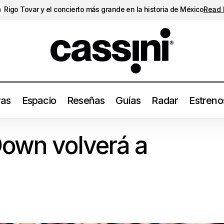
Rigo Tovar y el concierto más grande en la historia de México
Read
a
ras
Espacio
Reseñas
Guías
Radar
Estreno
System of a Down volverá a México
Conciertos
Down volverá a