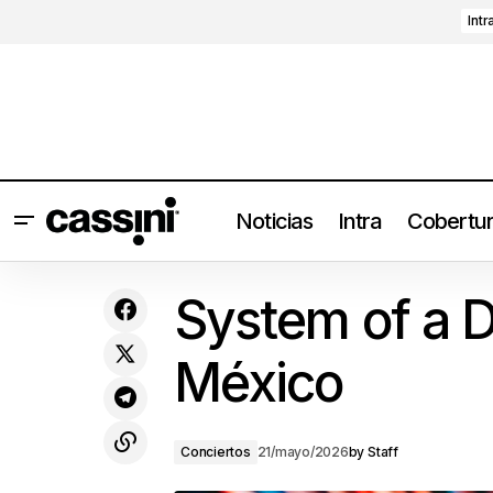
Intr
Noticias
Intra
Cobertu
Juana Aguirre, las espinas también son
System of a 
parte de la flor
México
Conciertos
21/mayo/2026
by
Staff