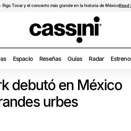
Rigo Tovar y el concierto más grande en la historia de México
Read
a
ras
Espacio
Reseñas
Guías
Radar
Estreno
El día que Björk debutó en México fuera de las grandes urb
Intra
örk debutó en México
grandes urbes