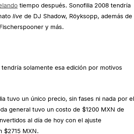
elando
tiempo después. Sonofilia 2008 tendría
rmato
live
de DJ Shadow, Röyksopp, además de
 Fischerspooner y más.
l tendría solamente esa edición por motivos
ia tuvo un único precio, sin fases ni nada por e
trada general tuvo un costo de $1200 MXN de
vertidos al día de hoy con el ajuste
 en $2715 MXN.