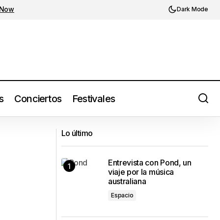
 Now
Dark Mode
s
Conciertos
Festivales
Fran Diego abraza los cambios en"Mil
es
Lo último
Veces Yo": su nuevo sencillo
Entrevista con Pond, un
viaje por la música
australiana
Espacio