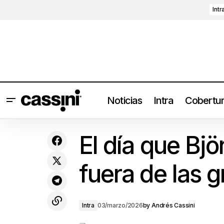
Intr
Noticias
Intra
Cobertu
Ingeborg Quandth y el pop que sana
El día que Bj
desde el interior
fuera de las 
Intra
03/marzo/2026
by
Andrés Cassini