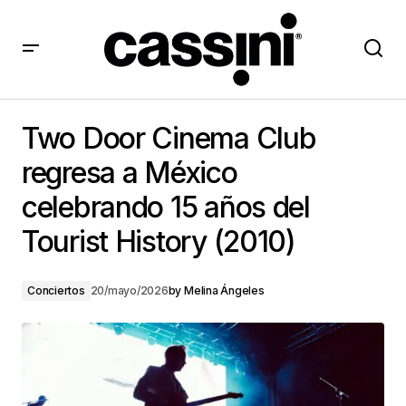
Two Door Cinema Club regresa a México celebrando
15 años del Tourist History (2010)
Two Door Cinema Club
regresa a México
celebrando 15 años del
Tourist History (2010)
Conciertos
20/mayo/2026
by
Melina Ángeles