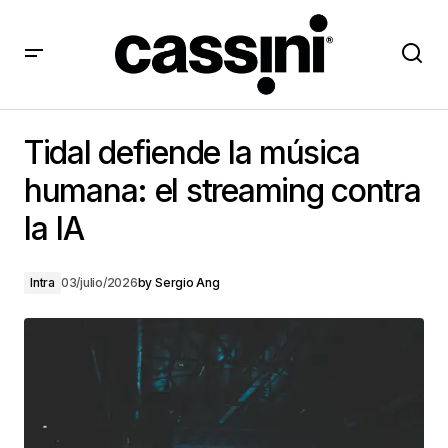
Tidal defiende la música humana: el streaming contra
la IA
Tidal defiende la música
humana: el streaming contra
la IA
Intra
03/julio/2026
by
Sergio Ang