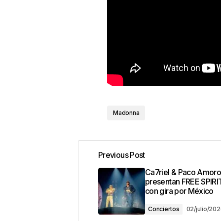
Madonna
Previous Post
Ca7riel & Paco Amor
presentan FREE SPIRI
con gira por México
Conciertos
02/julio/20