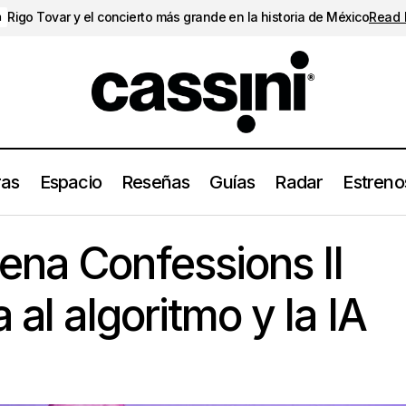
Rigo Tovar y el concierto más grande en la historia de México
Read
a
ras
Espacio
Reseñas
Guías
Radar
Estreno
Madonna estrena Confessions II (2026), contra al algoritmo y
enos
na Confessions II
 al algoritmo y la IA