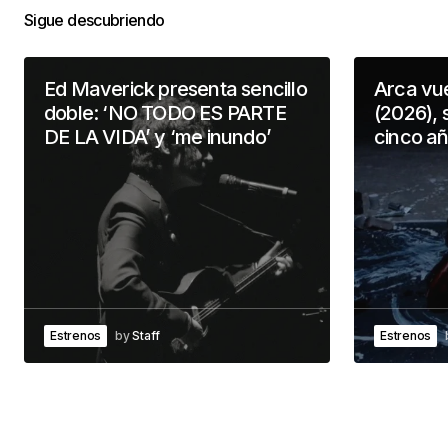
Sigue descubriendo
Ed Maverick presenta sencillo
Arca vu
doble: ‘NO TODO ES PARTE
(2026), 
DE LA VIDA’ y ‘me inundo’
cinco a
Estrenos
by
Staff
Estrenos