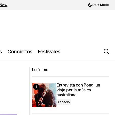
 Now
Dark Mode
s
Conciertos
Festivales
Tidal defiende la música humana: el
 la IA
Lo último
streaming contra la IA
Entrevista con Pond, un
viaje por la música
australiana
Espacio