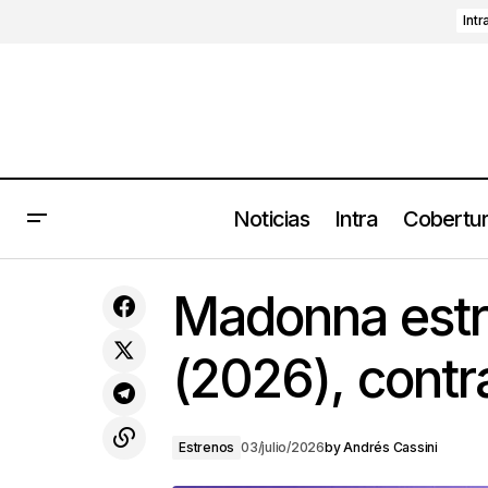
Intr
Noticias
Intra
Cobertu
Ca7riel & Paco Amoroso presentan
FREE SPIRITS (2026) con gira por
Estr
Madonna estre
México
(2026), contra
Estrenos
03/julio/2026
by
Andrés Cassini