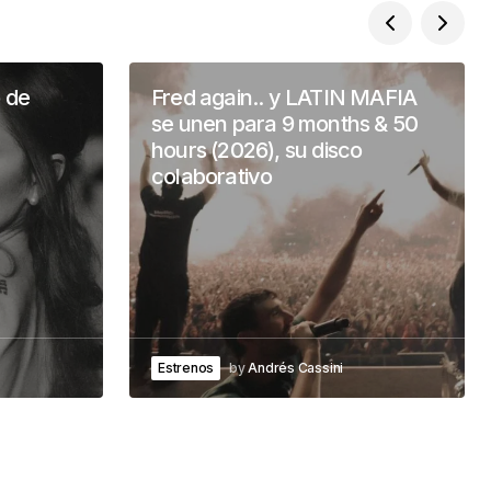
o de
Fred again.. y LATIN MAFIA
se unen para 9 months & 50
hours (2026), su disco
colaborativo
Estrenos
by
Andrés Cassini