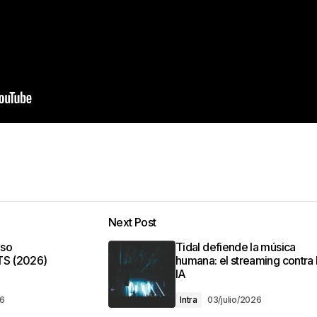
Next Post
oso
Tidal defiende la música
TS (2026)
humana: el streaming contra 
IA
26
Intra
03/julio/2026