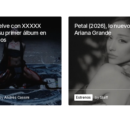
elve con XXXXX
Petal (2026), lo nuev
su primer álbum en
Ariana Grande
ños
by
Andrés Cassini
Estrenos
by
Staff