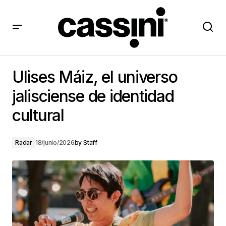
Ulises Máiz, el universo jalisciense de identidad
cultural
Ulises Máiz, el universo
jalisciense de identidad
cultural
Radar
18/junio/2026
by
Staff