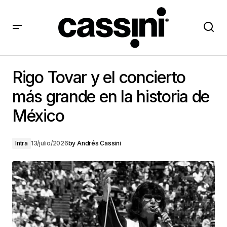
Rigo Tovar y el concierto más grande en la historia de
México
Rigo Tovar y el concierto
más grande en la historia de
México
Intra
13/julio/2026
by
Andrés Cassini