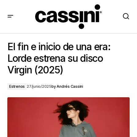
El fin e inicio de una era: Lorde estrena su disco
Virgin (2025)
El fin e inicio de una era:
Lorde estrena su disco
Virgin (2025)
Estrenos
27/junio/2025
by
Andrés Cassini