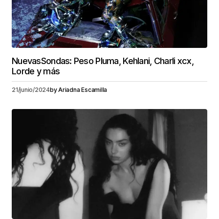
NuevasSondas: Peso Pluma, Kehlani, Charli xcx,
Lorde y más
21/junio/2024
by
Ariadna Escamilla