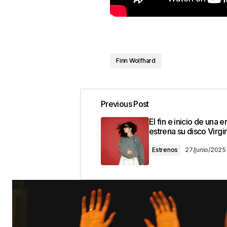
Finn Wolfhard
Previous Post
El fin e inicio de una e
estrena su disco Virgi
Estrenos
27/junio/2025