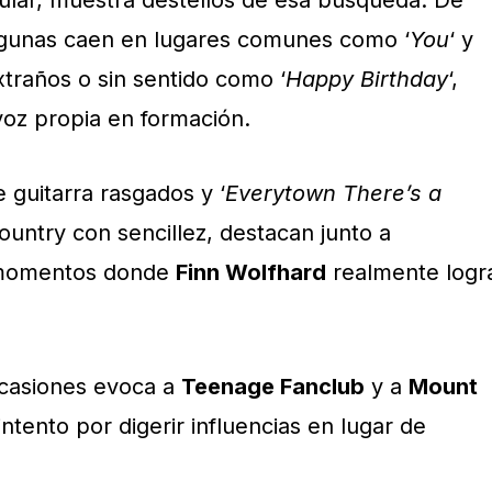
gular, muestra destellos de esa búsqueda. De
lgunas caen en lugares comunes como ‘
You
‘ y
extraños o sin sentido como ‘
Happy Birthday
‘,
voz propia en formación.
e guitarra rasgados y ‘
Everytown There’s a
country con sencillez, destacan junto a
 momentos donde
Finn Wolfhard
realmente logr
ocasiones evoca a
Teenage Fanclub
y a
Mount
intento por digerir influencias en lugar de