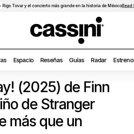
Rigo Tovar y el concierto más grande en la historia de México
Read
a
ras
Espacio
Reseñas
Guías
Radar
Estreno
rthday! (2025) de Finn Wolfhard, el niño de Stranger Things me
y! (2025) de Finn
niño de Stranger
e más que un