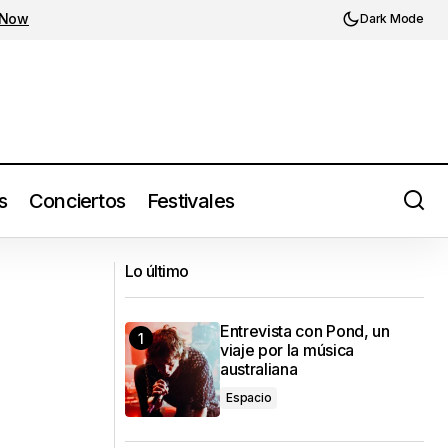
 Now
Dark Mode
s
Conciertos
Festivales
rece más que un
Sigur Rós en México: la apoteosis
Lo último
orquestal llega al Auditorio Nacional
Entrevista con Pond, un
viaje por la música
australiana
Espacio