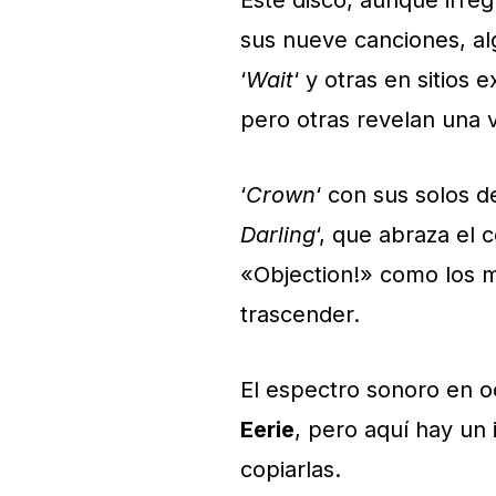
Este disco, aunque irre
sus nueve canciones, a
‘
Wait
‘ y otras en sitios 
pero otras revelan una 
‘
Crown
‘ con sus solos d
Darling
‘, que abraza el 
«Objection!» como los
trascender.
El espectro sonoro en 
Eerie
, pero aquí hay un 
copiarlas.