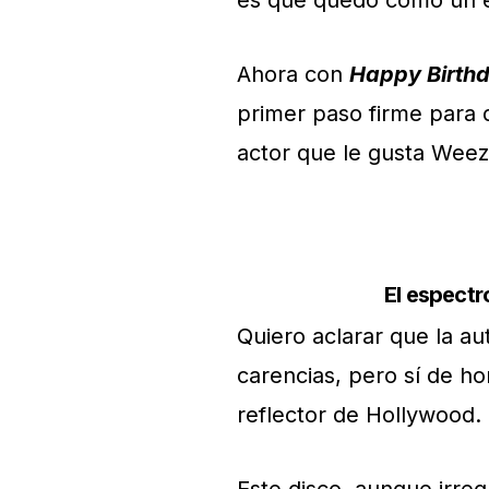
es que quedó como un e
Ahora con
Happy Birth
primer paso firme para d
actor que le gusta Weeze
El espect
Quiero aclarar que la a
carencias, pero sí de hon
reflector de Hollywood.