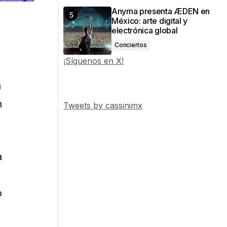
Anyma presenta ÆDEN en
México: arte digital y
electrónica global
Conciertos
¡Síguenos en X!
a
n
Tweets by cassinimx
a
o