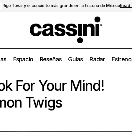
Rigo Tovar y el concierto más grande en la historia de México
Read
a
ras
Espacio
Reseñas
Guías
Radar
Estreno
Reseña de Look For Your Mind! (2026) de Lemon Twig
Reseñas
k For Your Mind!
mon Twigs