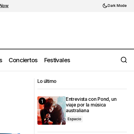
 Now
Dark Mode
s
Conciertos
Festivales
s
The Growlers vuelve a México
Lo último
Entrevista con Pond, un
viaje por la música
australiana
Espacio