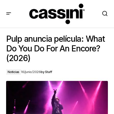
Pulp anuncia película: What Do You Do For An Encore?
(2026)
Pulp anuncia película: What
Do You Do For An Encore?
(2026)
Noticias
16/junio/2026
by
Staff