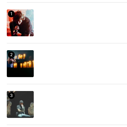
https://www.tumblr.com/king88kitcom
https://www.twitch.tv/king88kitcom/about
https://github.com/king88kitcom
https://sites.google.com/view/king88kitcom
https://issuu.com/king88kitcom
https://pixabay.com/users/king88kitcom-
56584030/
https://about.me/king88kitcom
https://king88kitcom.wordpress.com/
https://www.producthunt.com/@king88kitcom
https://king88kitcom.bandcamp.com/album/king88k
https://scholar.google.com.vn/citations?
view_op=list_works&hl=en&user=gK_fVm4AAAAJ
https://500px.com/p/king88kitcom
https://www.behance.net/king88kitcom
https://www.pexels.com/@king88-2162742529/
https://soundcloud.com/king88kitcom
https://plaza.rakuten.co.jp/king88kitcom/