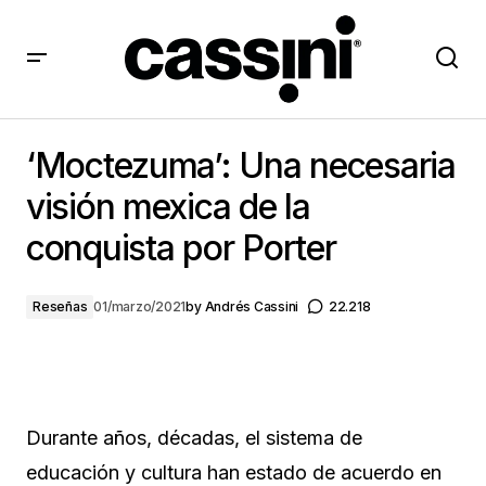
‘Moctezuma’: Una necesaria visión mexica de la
conquista por Porter
‘Moctezuma’: Una necesaria
visión mexica de la
conquista por Porter
Reseñas
01/marzo/2021
by
Andrés Cassini
22.218
Durante años, décadas, el sistema de
educación y cultura han estado de acuerdo en