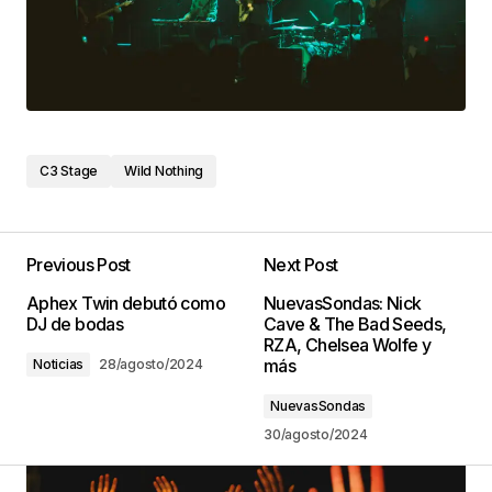
C3 Stage
Wild Nothing
Previous Post
Next Post
Aphex Twin debutó como
NuevasSondas: Nick
DJ de bodas
Cave & The Bad Seeds,
RZA, Chelsea Wolfe y
más
Noticias
28/agosto/2024
NuevasSondas
30/agosto/2024