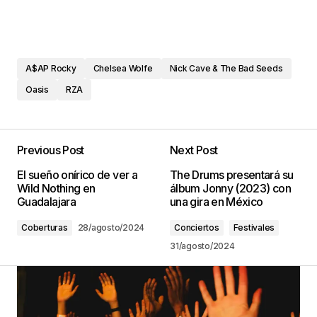
A$AP Rocky
Chelsea Wolfe
Nick Cave & The Bad Seeds
Oasis
RZA
Previous Post
Next Post
El sueño onírico de ver a
The Drums presentará su
Wild Nothing en
álbum Jonny (2023) con
Guadalajara
una gira en México
Coberturas
28/agosto/2024
Conciertos
Festivales
31/agosto/2024