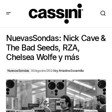
NuevasSondas: Nick Cave & The Bad Seeds, RZA,
Chelsea Wolfe y más
NuevasSondas: Nick Cave &
The Bad Seeds, RZA,
Chelsea Wolfe y más
NuevasSondas
30/agosto/2024
by
Ariadna Escamilla