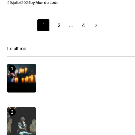
29/julio/2024
by
Mon de León
1
2
…
4
Lo último