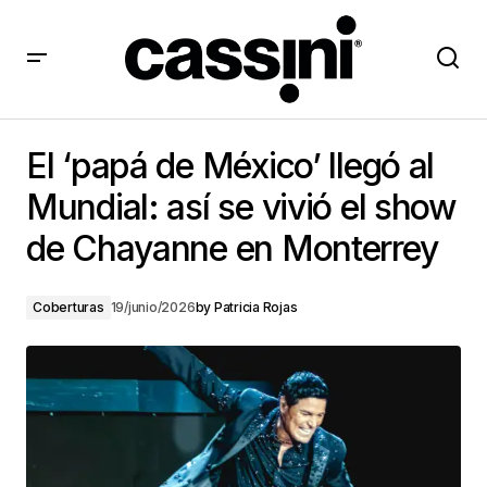
El ‘papá de México’ llegó al Mundial: así se vivió el
show de Chayanne en Monterrey
El ‘papá de México’ llegó al
Mundial: así se vivió el show
de Chayanne en Monterrey
Coberturas
19/junio/2026
by
Patricia Rojas