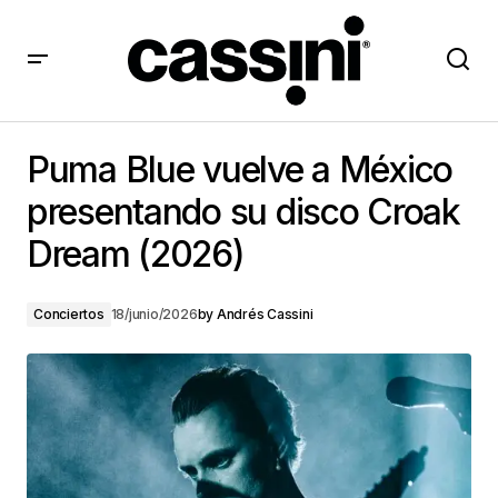
Puma Blue vuelve a México presentando su disco
Croak Dream (2026)
Puma Blue vuelve a México
presentando su disco Croak
Dream (2026)
Conciertos
18/junio/2026
by
Andrés Cassini