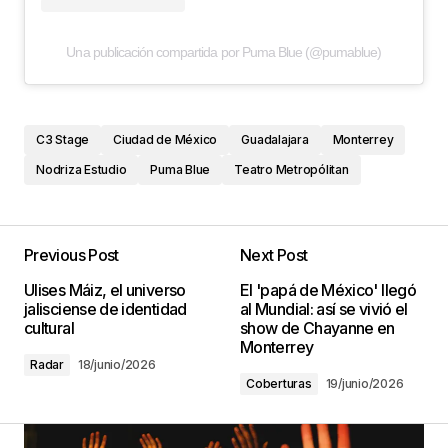
Una publicación compartida por Puma Blue (@pumablue)
C3 Stage
Ciudad de México
Guadalajara
Monterrey
Nodriza Estudio
Puma Blue
Teatro Metropólitan
Previous Post
Next Post
Ulises Máiz, el universo
El 'papá de México' llegó
jalisciense de identidad
al Mundial: así se vivió el
cultural
show de Chayanne en
Monterrey
Radar
18/junio/2026
Coberturas
19/junio/2026