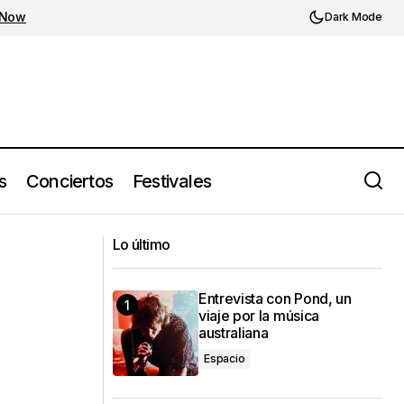
 Now
Dark Mode
s
Conciertos
Festivales
MxMF Metal Fest 2024 llega a la
etrás de esta
Ciudad de México con Dirkschneider,
Lo último
Cirith Ungol y más
Entrevista con Pond, un
viaje por la música
australiana
Espacio