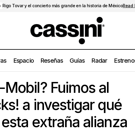
Rigo Tovar y el concierto más grande en la historia de México
Read
a
ras
Espacio
Reseñas
Guías
Radar
Estreno
y Exxon-Mobil? Fuimos al Foro Indie Rocks! a investigar qué hay d
-Mobil? Fuimos al
a alianza
ks! a investigar qué
 esta extraña alianza