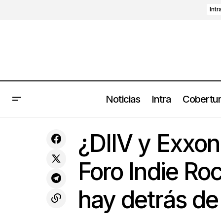
Intr
Noticias
Intra
Cobertu
¿DIIV 
Disde presenta 'Herida', su sencillo
Coberturas
¿DIIV y Exxon
debut
extrañ
Foro Indie Roc
hay detrás de