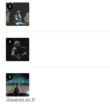
That’s right, it’s a software that allows you to be
much more efficient.
sprinter door repair panel
21/enero/2023 at 12:47
Take a look at just how this tool can change your
life right!
discount tobacco near me
21/enero/2023 at 21:15
Supplies you a package of health benefits.
conversion van
22/enero/2023 at 02:00
¡Síguenos en X!
I discovered this, and now whatever is very easy!