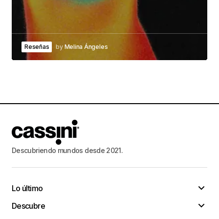
Ella Steiber
29/enero/2023 at 11:28
Reseñas
by
Melina Ángeles
Amazing is the only productivity tool you need.
Young Honeycut
29/enero/2023 at 22:47
Incredible is an all-in-one life management tool
that will certainly assist you obtain more carried
out in less time.
Descubriendo mundos desde 2021.
Bernadette Delorge
30/enero/2023 at 04:24
Lo último
Drink this, as well as the end result will astonish
Descubre
even on your own.