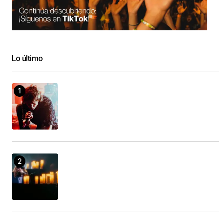
Achieve all of your most important things faster
as well as easier!
Camper Repair Shop Nearby
21/enero/2023 at 08:25
Lo último
For those that are experienced in developing
wonderful content on their own!
RV Service Near Me
21/enero/2023 at 10:57
Nothing else item has whatever that this does,
approximately date!
mercedes sprinter repair shops
21/enero/2023 at 12:34