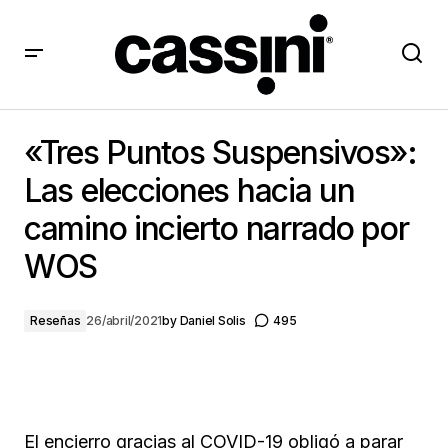
«Tres Puntos Suspensivos»: Las elecciones hacia un
camino incierto narrado por WOS
«Tres Puntos Suspensivos»:
Las elecciones hacia un
camino incierto narrado por
WOS
Reseñas
26/abril/2021
by
Daniel Solis
495
El encierro gracias al COVID-19 obligó a parar