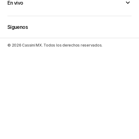
En vivo
Harrison Malakai
31/enero/2023 at 12:23
Síguenos
Very good info thanks so much!
Bernadine Slayman
© 2026 Cassini MX. Todos los derechos reservados.
02/febrero/2023 at 23:50
Presenting the one stop option for a extra
effective life.
Motorhome Supplies Nearby
07/febrero/2023 at 23:28
The Amazingness is right here to assist you
handle your time as well as obtain even more out
of life.