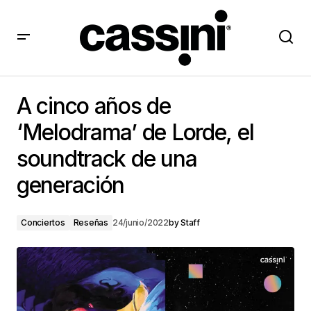
A cinco años de ‘Melodrama’ de Lorde, el soundtrack
de una generación
A cinco años de
‘Melodrama’ de Lorde, el
soundtrack de una
generación
Conciertos
Reseñas
24/junio/2022
by
Staff