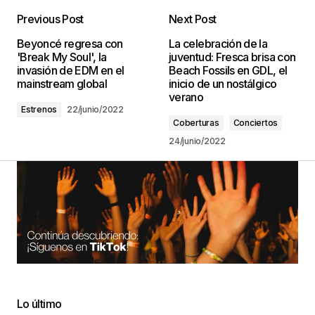
Previous Post
Next Post
Beyoncé regresa con
La celebración de la
'Break My Soul', la
juventud: Fresca brisa con
invasión de EDM en el
Beach Fossils en GDL, el
mainstream global
inicio de un nostálgico
verano
Estrenos
22/junio/2022
Coberturas
Conciertos
24/junio/2022
Lo último