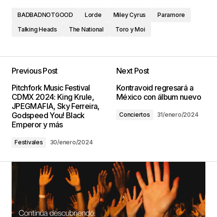
BADBADNOTGOOD
Lorde
Miley Cyrus
Paramore
Talking Heads
The National
Toro y Moi
Previous Post
Next Post
Pitchfork Music Festival
Kontravoid regresará a
CDMX 2024: King Krule,
México con álbum nuevo
JPEGMAFIA, Sky Ferreira,
Godspeed You! Black
Conciertos
31/enero/2024
Emperor y más
Festivales
30/enero/2024