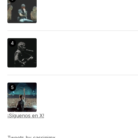
¡Síguenos en X!
Tweets by cassinimx