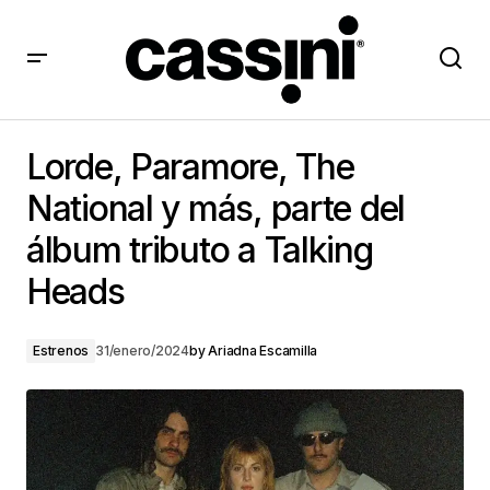
Lorde, Paramore, The National y más, parte del álbum
tributo a Talking Heads
Lorde, Paramore, The
National y más, parte del
álbum tributo a Talking
Heads
Estrenos
31/enero/2024
by
Ariadna Escamilla