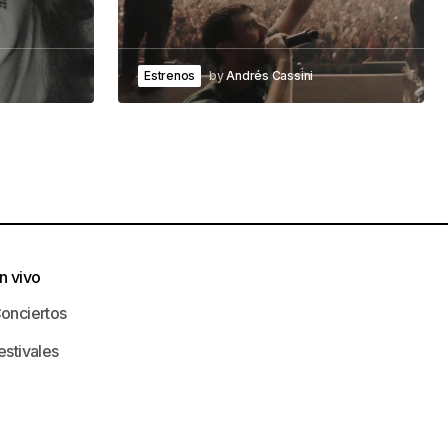
Estrenos
by
Andrés Cassini
n vivo
onciertos
estivales