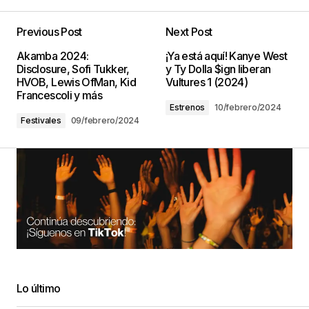
Previous Post
Next Post
Akamba 2024:
¡Ya está aquí! Kanye West
Disclosure, Sofi Tukker,
y Ty Dolla $ign liberan
HVOB, Lewis OfMan, Kid
Vultures 1 (2024)
Francescoli y más
Estrenos
10/febrero/2024
Festivales
09/febrero/2024
Lo último