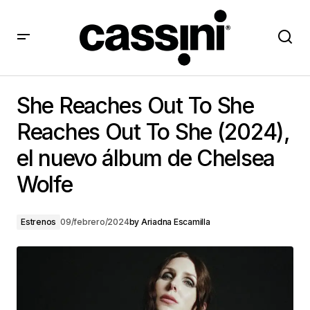
She Reaches Out To She Reaches Out To She (2024),
el nuevo álbum de Chelsea Wolfe
She Reaches Out To She
Reaches Out To She (2024),
el nuevo álbum de Chelsea
Wolfe
Estrenos
09/febrero/2024
by
Ariadna Escamilla