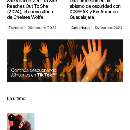
She Reaches Out To She
Una inmersión en un
Reaches Out To She
abismo de oscuridad con
(2024), el nuevo álbum
IC3PEAK y Kin Amor en
de Chelsea Wolfe
Guadalajara
Estrenos
09/febrero/2024
Coberturas
12/febrero/2024
Lo último