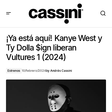
¡Ya está aquí! Kanye West y Ty Dolla $ign liberan
Vultures 1 (2024)
¡Ya está aquí! Kanye West y
Ty Dolla $ign liberan
Vultures 1 (2024)
Estrenos
10/febrero/2024
by
Andrés Cassini