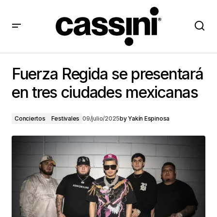
Fuerza Regida se presentará en tres ciudades
mexicanas
Fuerza Regida se presentará
en tres ciudades mexicanas
Conciertos
Festivales
09/julio/2025
by
Yakín Espinosa