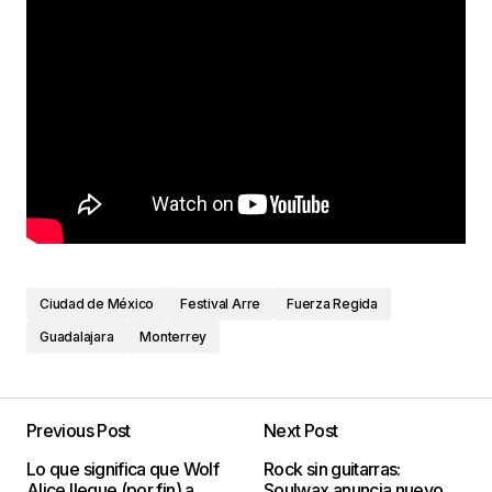
Ciudad de México
Festival Arre
Fuerza Regida
Guadalajara
Monterrey
Previous Post
Next Post
Lo que significa que Wolf
Rock sin guitarras:
Alice llegue (por fin) a
Soulwax anuncia nuevo