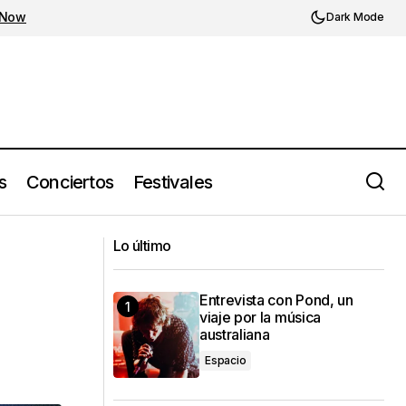
 Now
Dark Mode
s
Conciertos
Festivales
The Rolling Stones publica críptico
nic
Lo último
anuncio sobre su nuevo disco
Entrevista con Pond, un
viaje por la música
australiana
Espacio