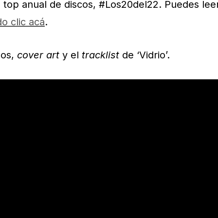
 top anual de discos, #Los20del22. Puedes lee
o clic acá
.
eos,
cover art
y el
tracklist
de ‘Vidrio’.