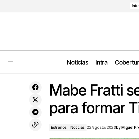
Intr
Noticias
Intra
Cobertu
The Chemical Brothers estrena
Es
Mabe Fratti s
'Skipping Like A Stone' junto a Beck
para formar T
Estrenos
Noticias
22/agosto/2023
by
Miguel Pr