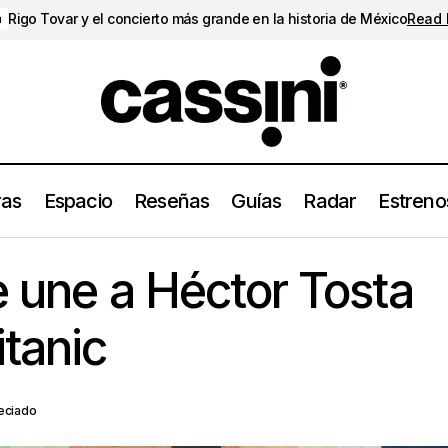
Rigo Tovar y el concierto más grande en la historia de México
Read
a
ras
Espacio
Reseñas
Guías
Radar
Estreno
Mabe Fratti se une a Héctor Tosta para formar Tita
trenos
Noticias
e une a Héctor Tosta
itanic
eciado