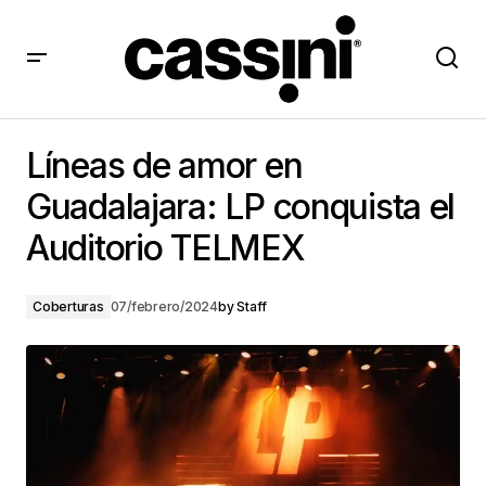
Líneas de amor en Guadalajara: LP conquista el
Auditorio TELMEX
Líneas de amor en
Guadalajara: LP conquista el
Auditorio TELMEX
Coberturas
07/febrero/2024
by
Staff