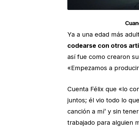
Cuand
Ya a una edad más adul
codearse con otros art
así fue como crearon su
«Empezamos a producir g
Cuenta Félix que «lo co
juntos; él vio todo lo 
canción a mí’ y sin ten
trabajado para alguien m