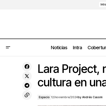
Intr
Noticias
Intra
Cobertu
‘+57’ de KAROL G, J Balvin, Feid y
compañía desata polémica; la cantante
Lara Project, 
se disculpa
cultura en un
Espacio
12/noviembre/2024
by
Andrés Cassini