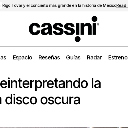
Rigo Tovar y el concierto más grande en la historia de México
Read
a
ras
Espacio
Reseñas
Guías
Radar
Estreno
Lara Project, reinterpretando la cultura en una disco oscu
Espacio
reinterpretando la
a disco oscura