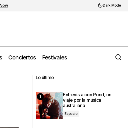
 Now
Dark Mode
s
Conciertos
Festivales
Olivia Rodrigo traerá a Ciudad de
ra
Lo último
México su GUTS World Tour
Entrevista con Pond, un
viaje por la música
australiana
Espacio