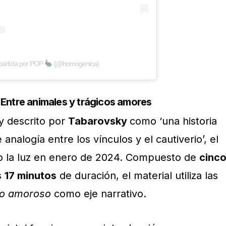
partida por POP
(@homogenica)
Entre animales y trágicos amores
y descrito por
Tabarovsky
como ‘una historia
nalogía entre los vínculos y el cautiverio’, el
io la luz en enero de 2024. Compuesto de
cinc
s
17 minutos
de duración, el material utiliza las
lo amoroso
como eje narrativo.