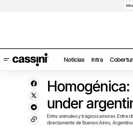
Intr
Noticias
Intra
Cobertu
Austin TV presentará Indra (2025) en
Homogénica: 
su totalidad en Hipnosis
under argenti
Entre animales y trágicos amores. Entre r
directamente de Buenos Aires, Argentina