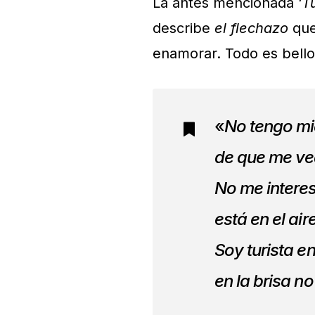
La antes mencionada ‘
T
describe
el flechazo
qu
enamorar. Todo es bello 
«
No tengo m
de que me vea
No me interes
está en el air
Soy turista en
en la brisa no