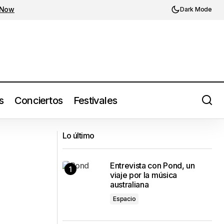
 Now
Dark Mode
s
Conciertos
Festivales
Día de Campo 2025, sinónimo de un
Lo último
domingo sin bajón
Entrevista con Pond, un
viaje por la música
australiana
Espacio