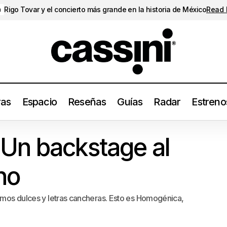
Rigo Tovar y el concierto más grande en la historia de México
Read
a
ras
Espacio
Reseñas
Guías
Radar
Estreno
Homogénica: Un backstage al under argentino
Radar
Un backstage al
no
itmos dulces y letras cancheras. Esto es Homogénica,