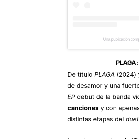
Una publicación com
PLAGA: 
De título
PLAGA
(2024) 
de desamor y una fuerte a
EP
debut de la banda v
canciones
y con apena
distintas etapas del
due