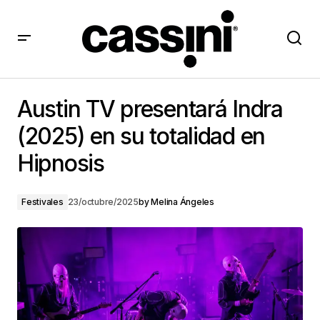
Austin TV presentará Indra (2025) en su totalidad en
Hipnosis
Austin TV presentará Indra
(2025) en su totalidad en
Hipnosis
Festivales
23/octubre/2025
by
Melina Ángeles