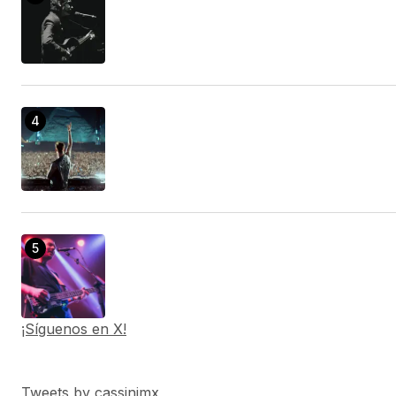
¡Síguenos en X!
Tweets by cassinimx