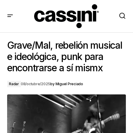
Grave/Mal, rebelión musical e ideológica, punk para
encontrarse a sí mismx
Grave/Mal, rebelión musical
e ideológica, punk para
encontrarse a sí mismx
Radar
08/octubre/2025
by
Miguel Preciado