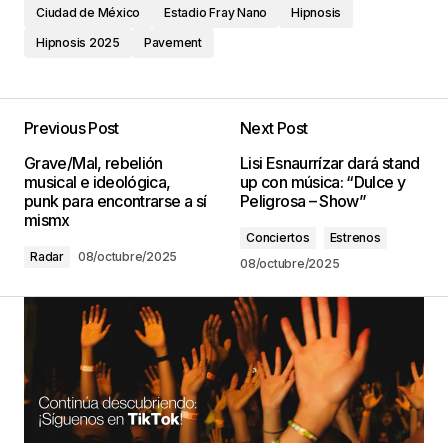
Ciudad de México
Estadio Fray Nano
Hipnosis
Hipnosis 2025
Pavement
Previous Post
Next Post
Grave/Mal, rebelión
Lisi Esnaurrízar dará stand
musical e ideológica,
up con música: “Dulce y
punk para encontrarse a sí
Peligrosa – Show”
mismx
Conciertos
Estrenos
Radar
08/octubre/2025
08/octubre/2025