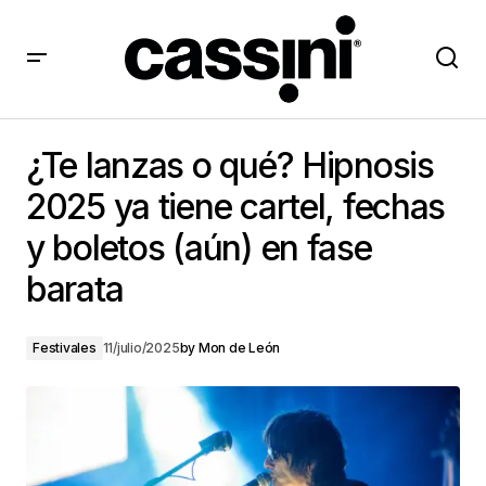
¿Te lanzas o qué? Hipnosis 2025 ya tiene cartel,
fechas y boletos (aún) en fase barata
¿Te lanzas o qué? Hipnosis
2025 ya tiene cartel, fechas
y boletos (aún) en fase
barata
Festivales
11/julio/2025
by
Mon de León