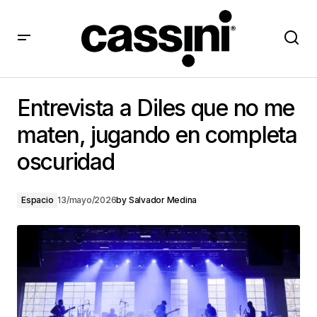
Entrevista a Diles que no me maten, jugando en
completa oscuridad
Entrevista a Diles que no me
maten, jugando en completa
oscuridad
Espacio
13/mayo/2026
by
Salvador Medina