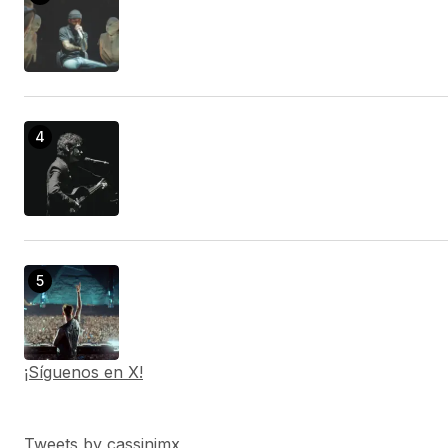
¡Síguenos en X!
Tweets by cassinimx