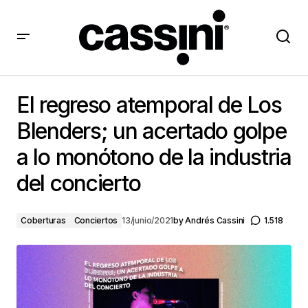
El regreso atemporal de Los Blenders; un acertado
golpe a lo monótono de la industria del concierto
El regreso atemporal de Los
Blenders; un acertado golpe
a lo monótono de la industria
del concierto
Coberturas
Conciertos
13/junio/2021
by
Andrés Cassini
1.518