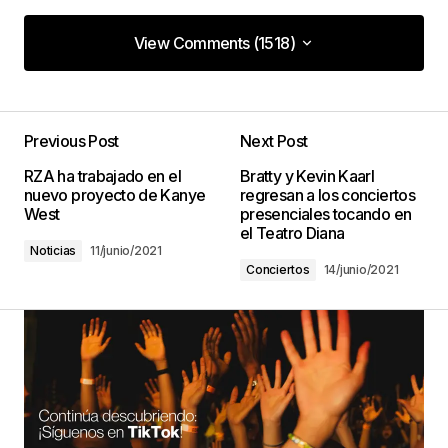
View Comments (1518)
View Comments (1518)
Amazingness is the essential to success!
Previous Post
Next Post
Camper Van Collision Repair Shop Near Me
18/enero/2023 at 20:27
RZA ha trabajado en el
Bratty y Kevin Kaarl
nuevo proyecto de Kanye
regresan a los conciertos
West
presenciales tocando en
el Teatro Diana
This is one of the most reliable ever before!
Noticias
11/junio/2021
RV Collision Repair Shops Nearby
Conciertos
14/junio/2021
19/enero/2023 at 00:31
Amazingness will change your life for the better.
transit van repair panels
21/enero/2023 at 15:26