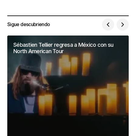
landscapes at that time. If you want to remember
that time again, please visit us.
totosite
Sigue descubriendo
04/febrero/2023 at 22:00
Sébastien Tellier regresa a México con su
North American Tour
[url=https://realty.ooo/]realty.ooo[/url]
Emilioglate
06/febrero/2023 at 18:23
Discover the most effective behaviors of
effective individuals.
Van Stores Near Here
07/febrero/2023 at 16:06
The Amazingness allows you obtain even more