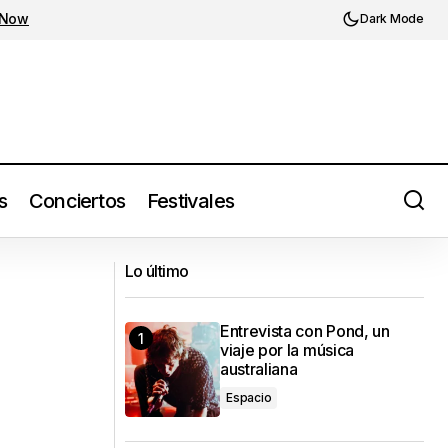
 Now
Dark Mode
s
Conciertos
Festivales
 su A.D.A Tour
Soft Kill estará de regreso en México
Lo último
Entrevista con Pond, un
viaje por la música
australiana
Espacio