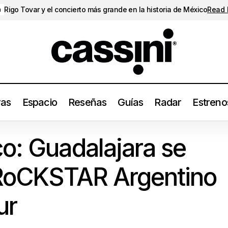
Rigo Tovar y el concierto más grande en la historia de México
Read
a
ras
Espacio
Reseñas
Guías
Radar
Estreno
i en México: Guadalajara se rinde ante el RoCKSTAR Argentino y
o: Guadalajara se
l RoCKSTAR Argentino
ur