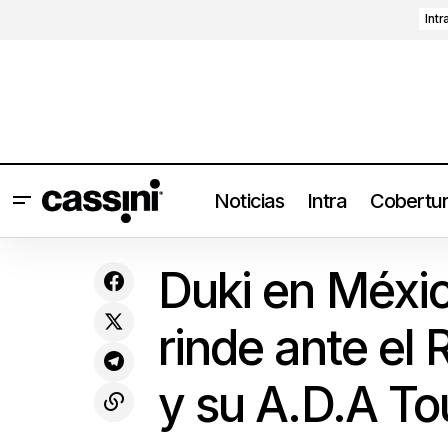
Intr
Noticias
Intra
Cobertu
PÆRISH, Cosas Ilegales y Sadfields se
Duk
presentarán en Ciudad de México
Coberturas
Duki en Méxic
como parte de Noches Hipnosis
rinde ante e
y su A.D.A To