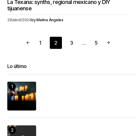
La Texana: synths, regional mexicano y DIY
tijuanense
29/abril/2024
by
Melina Ángeles
1
2
3
…
5
Lo último