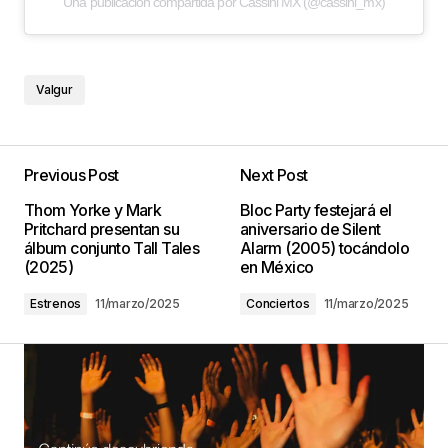
Una publicación compartida por Cassini MX (@cassini_mx)
Valgur
Previous Post
Next Post
Thom Yorke y Mark
Bloc Party festejará el
Pritchard presentan su
aniversario de Silent
álbum conjunto Tall Tales
Alarm (2005) tocándolo
(2025)
en México
Estrenos
11/marzo/2025
Conciertos
11/marzo/2025