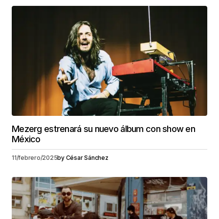
Mezerg estrenará su nuevo álbum con show en
México
11/febrero/2025
by
César Sánchez