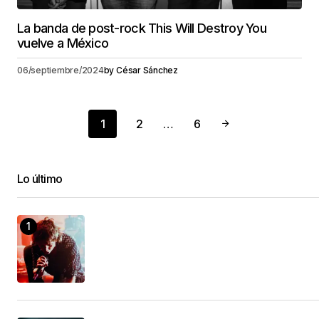
La banda de post-rock This Will Destroy You
vuelve a México
06/septiembre/2024
by
César Sánchez
1
2
…
6
Lo último