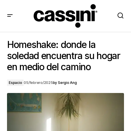
Homeshake: donde la soledad encuentra su hogar en
medio del camino
Homeshake: donde la
soledad encuentra su hogar
en medio del camino
Espacio
05/febrero/2025
by
Sergio Ang