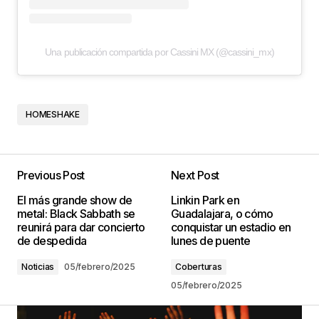
Una publicación compartida por Cassini MX (@cassini_mx)
HOMESHAKE
Previous Post
Next Post
El más grande show de
Linkin Park en
metal: Black Sabbath se
Guadalajara, o cómo
reunirá para dar concierto
conquistar un estadio en
de despedida
lunes de puente
Noticias
05/febrero/2025
Coberturas
05/febrero/2025